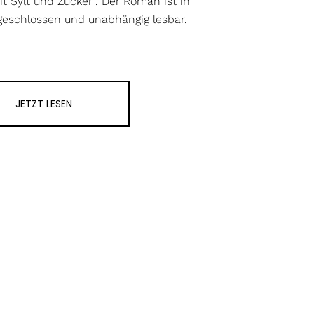
t Sylt und Zucker“. Der Roman ist in
geschlossen und unabhängig lesbar.
JETZT LESEN