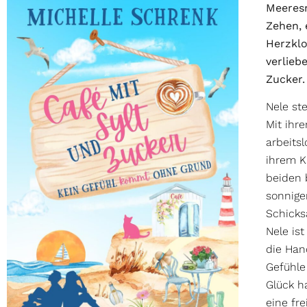
Meeres
Zehen, 
Herzklo
verlieb
Zucker.
Nele st
Mit ihr
arbeitsl
ihrem K
beiden 
sonnige
Schicks
Nele ist
die Han
Gefühle 
Glück h
eine fre