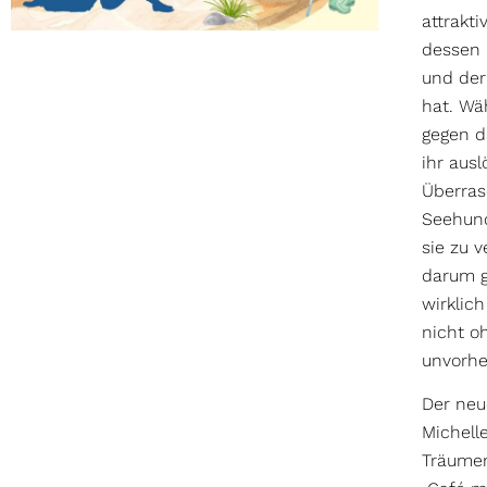
attrakti
dessen 
und der
hat. Wä
gegen d
ihr ausl
Überras
Seehun
sie zu 
darum g
wirklic
nicht o
unvorhe
Der neu
Michell
Träumen