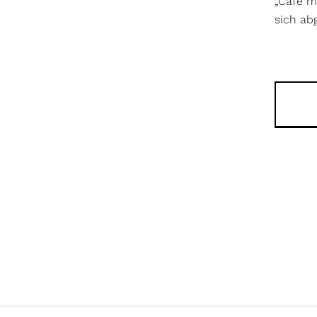
„Café mi
sich ab